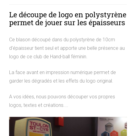
Le découpe de logo en polystyrène
permet de jouer sur les épaisseurs
Ce blason découpé dans du polystyrène de 10cm
d'épaisseur tient seul et apporte une belle présence au
logo de ce club de Hand-ball féminin.
La face avant en impression numérique permet de
garder les dégradés et les effets du logo original.
A vos idées, nous pouvons découper vos propres
logos, textes et créations....